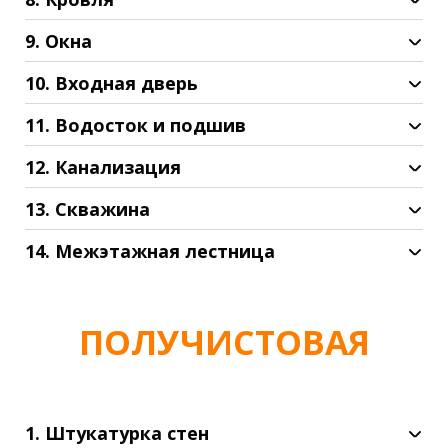
9. Окна
10. Входная дверь
11. Водосток и подшив
12. Канализация
Колодцы с переливом.
13. Скважина
Станция (доплата).
Скважина до 30 м без кессона с подводом в
14. Межэтажная лестница
дом.
Скважина от 30 м без кессона с подводом в
дом. (доплата).
ПОЛУЧИСТОВАЯ
1. Штукатурка стен