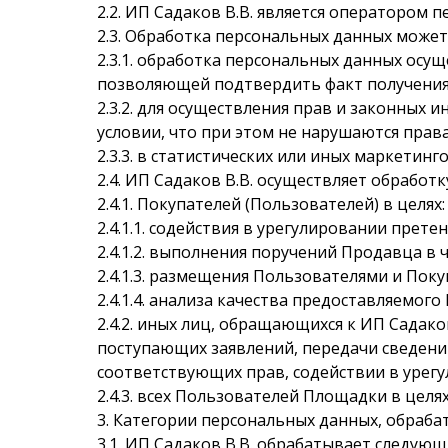
2.2. ИП Садаков В.В. является оператором 
2.3. Обработка персональных данных может
2.3.1. обработка персональных данных осу
позволяющей подтвердить факт получения со
2.3.2. для осуществления прав и законных
условии, что при этом не нарушаются прав
2.3.3. в статистических или иных маркетин
2.4. ИП Садаков В.В. осуществляет обработ
2.4.1. Покупателей (Пользователей) в целях
2.4.1.1. содействия в урегулировании прет
2.4.1.2. выполнения поручений Продавца в 
2.4.1.3. размещения Пользователями и Пок
2.4.1.4. анализа качества предоставляемог
2.4.2. иных лиц, обращающихся к ИП Садако
поступающих заявлений, передачи сведени
соответствующих прав, содействии в урег
2.4.3. всех Пользователей Площадки в цел
3. Категории персональных данных, обраба
3.1. ИП Садаков В.В. обрабатывает следую