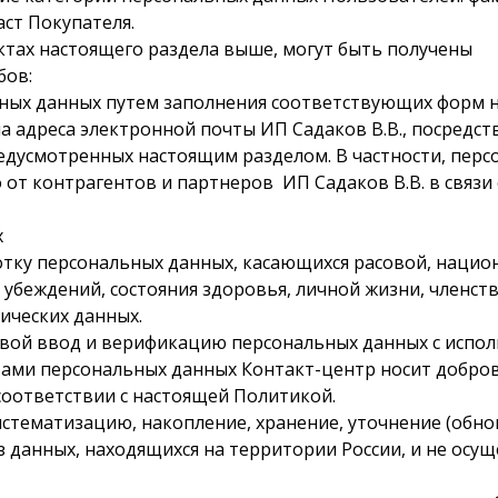
аст Покупателя.
нктах настоящего раздела выше, могут быть получены
бов:
льных данных путем заполнения соответствующих форм 
 адреса электронной почты ИП Садаков В.В., посредст
 предусмотренных настоящим разделом. В частности, пе
 от контрагентов и партнеров ИП Садаков В.В. в связи
х
аботку персональных данных, касающихся расовой, наци
х убеждений, состояния здоровья, личной жизни, членст
ических данных.
осовой ввод и верификацию персональных данных с исп
тами персональных данных Контакт-центр носит добров
соответствии с настоящей Политикой.
 систематизацию, накопление, хранение, уточнение (обн
 данных, находящихся на территории России, и не осу