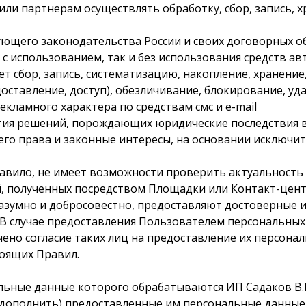
ли партнерам осуществлять обработку, сбор, запись, х
вующего законодательства России и своих договорных 
 с использованием, так и без использования средств а
 сбор, запись, систематизацию, накопление, хранение,
доставление, доступ), обезличивание, блокирование, у
ламного характера по средствам смс и e-mail
инятия решений, порождающих юридические последствия
го права и законные интересы, на основании исключ
к правило, не имеет возможности проверить актуальност
 полученных посредством Площадки или Контакт-центра.
разумно и добросовестно, предоставляют достоверные 
 В случае предоставления Пользователем персональных
чено согласие таких лиц на предоставление их персонал
тоящих Правил.
альные данные которого обрабатываются ИП Садаков В.В
, дополнить) предоставленные им персональные данные,