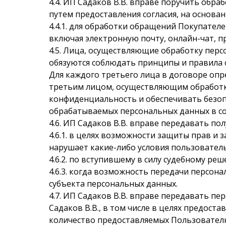
4.4. ИП Садаков В.В. вправе поручить обр
путем предоставления согласия, на основа
4.4.1. для обработки обращений Покупателе
включая электронную почту, онлайн-чат, п
4.5. Лица, осуществляющие обработку перс
обязуются соблюдать принципы и правила
Для каждого третьего лица в договоре оп
третьим лицом, осуществляющим обработку
конфиденциальность и обеспечивать безоп
обрабатываемых персональных данных в с
4.6. ИП Садаков В.В. вправе передавать п
4.6.1. в целях возможности защиты прав и 
нарушает какие-либо условия пользовател
4.6.2. по вступившему в силу судебному р
4.6.3. когда возможность передачи персон
субъекта персональных данных.
4.7. ИП Садаков В.В. вправе передавать 
Садаков В.В., в том числе в целях предос
количество предоставляемых Пользователю 