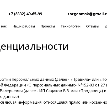
+7 (8332) 49-65-99
torgdomsk@gmail.
 нас
Наши работы
Проекты
Технологии
Отзывы
Д
денциальности
ботки персональных данных (далее - «Правила» или «Пол
кой Федерации «О персональных данных» Nº152-03 от 27 и
алерьевич (далее - ИП Садаков В.В. или «Продавец») в
е данные).
ся любая информация, относящаяся прямо или косвенн