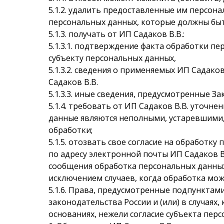
5.1.2. удалить предоставленные им персон
персональных данных, которые должны быт
5.1.3. получать от ИП Садаков В.В.:
5.1.3.1. подтверждение факта обработки п
субъекту персональных данных,
5.1.3.2. сведения о применяемых ИП Садак
Садаков В.В.
5.1.3.3. иные сведения, предусмотренные За
5.1.4. требовать от ИП Садаков В.В. уточн
данные являются неполными, устаревшими,
обработки;
5.1.5. отозвать свое согласие на обработ
по адресу электронной почты ИП Садаков В
сообщения обработка персональных данных 
исключением случаев, когда обработка мо
5.1.6. Права, предусмотренные подпунктам
законодательства России и (или) в случаях
основаниях, нежели согласие субъекта пер