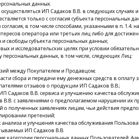
персональных данных.
 осуществляться ИП Садаков В.В. в следующих случаях 
ществляется только с согласия субъекта персональных д
гласия, в том числе способами, указанными в п. 1.4. 
 интересов оператора или третьих лиц либо для достиж
а и свободы субъекта персональных данных;
говых и исследовательских целях при условии обязател
ку персональных данных, в том числе, следующих Лиц:
:
ензий между Покупателем и Продавцом;
части сбора и передачи ему денежных средств в оплату
упателями отзывов о продукции ИП Садаков В.В.;
о ИП Садаков В.В. сервиса и улучшению качества обслужи
в В.В. с заявлениями о предполагаемом нарушении их пр
й о полученных заявлениях лицам, чьи действия пред
улировании претензий;
ях анализа и улучшения качества обслуживания Пользова
тываемых ИП Садаков В.В.
щие категории персональных данных Пользователей: фам