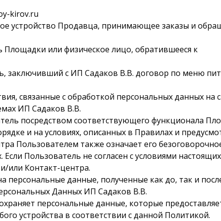
y-kirov.ru
е устройство Продавца, принимающее заказы и обращ
 Площадки или физическое лицо, обратившееся к
, заключивший с ИП Садаков В.В. договор по меню п
вия, связанные с обработкой персональных данных на сайт
мах ИП Садаков В.В.
ватель посредством соответствующего функционала Пло
орядке и на условиях, описанных в Правилах и предус
ра Пользователем также означает его безоговорочное 
 Если Пользователь не согласен с условиями настоящи
и/или Контакт-центра.
на персональные данные, полученные как до, так и посл
ерсональных Данных ИП Садаков В.В.
т и охраняет персональные данные, которые предоставл
ого устройства в соответствии с данной Политикой.