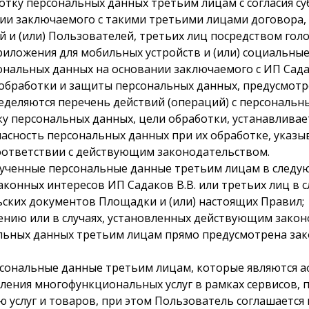
аботку персональных данных третьим лицам с согласия 
нии заключаемого с такими третьими лицами договора, 
й и (или) Пользователей, третьих лиц посредством голо
риложения для мобильных устройств и (или) социальные
ональных данных на основании заключаемого с ИП Садак
 обработки и защиты персональных данных, предусмот
ределяются перечень действий (операций) с персональ
 персональных данных, цели обработки, устанавливает
асность персональных данных при их обработке, указы
оответствии с действующим законодательством.
олученные персональные данные третьим лицам в следую
законных интересов ИП Садаков В.В. или третьих лиц в 
ьских документов Площадки и (или) настоящих Правил;
ешению или в случаях, установленных действующим зако
альных данных третьим лицам прямо предусмотрена зак
персональные данные третьим лицам, которые являютс
тавления многофункциональных услуг в рамках сервисов
услуг и товаров, при этом Пользователь соглашается и