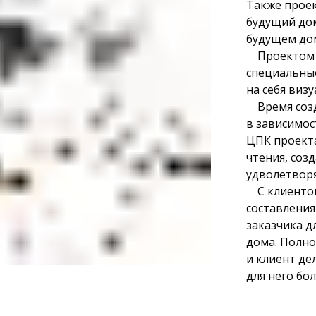
Также проек
будущий дом
будущем до
Проектом з
специальные
на себя виз
Время созда
в зависимос
ЦПК проекта
чтения, соз
удволетвор
С клиентом
составления
заказчика д
дома. Полно
и клиент де
для него бо