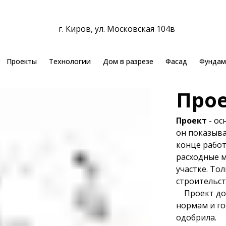
г. Киров, ул. Московская 104в
Проекты
Технологии
Дом в разрезе
Фасад
Фундам
Про
Проект
- о
он показыва
конце работ
расходные м
участке. То
строительст
Проект дол
нормам и го
одобрила.