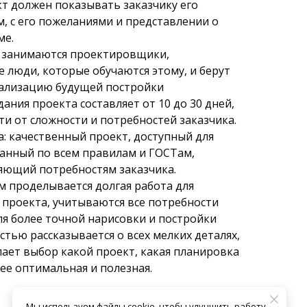
т должен показывать заказчику его
, с его пожеланиями и представлении о
ме.
анимаются проектировщики,
 люди, которые обучаются этому, и берут
уализацию будущей постройки
ния проекта составляет от 10 до 30 дней,
ти от сложности и потребностей заказчика.
: качественный проект, доступный для
данный по всем правилам и ГОСТам,
яющий потребностям заказчика.
 проделывается долгая работа для
 проекта, учитываются все потребности
ля более точной нарисовки и постройки
стью рассказывается о всех мелких деталях,
лает выбор какой проект, какая планировка
лее оптимальная и полезная.
Мы используем файлы cookie, чтобы улучшить работу