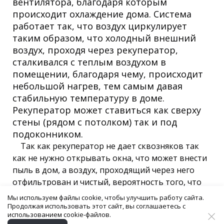
вентилятора, благодаря которым
происходит охлаждение дома. Система
работает так, что воздух циркулирует
таким образом, что холодный внешний
воздух, проходя через рекуператор,
сталкивался с теплым воздухом в
помещении, благодаря чему, происходит
небольшой нагрев, тем самым давая
стабильную температуру в доме.
Рекуператор может ставиться как сверху
стены (рядом с потолком) так и под
подоконником.
Так как рекуператор не дает сквозняков так
как не нужно открывать окна, что может внести
пыль в дом, а воздух, проходящий через него
отфильтрован и чистый, вероятность того, что
человек проживающий в данном доме с такой
Мы используем файлы cookie, чтобы улучшить работу сайта.
системой вентиляции гораздо ниже, чем без
Продолжая использовать этот сайт, вы соглашаетесь с
использованием cookie-файлов.
рекуператора.